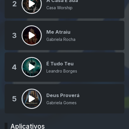
A Casa É Sua
2
Casa Worship
Me Atraiu
3
Gabriela Rocha
É Tudo Teu
4
Leandro Borges
Deus Proverá
5
Gabriela Gomes
Aplicativos