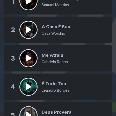
1
Samuel Messias
A Casa É Sua
2
Casa Worship
Me Atraiu
3
Gabriela Rocha
É Tudo Teu
4
Leandro Borges
Deus Proverá
5