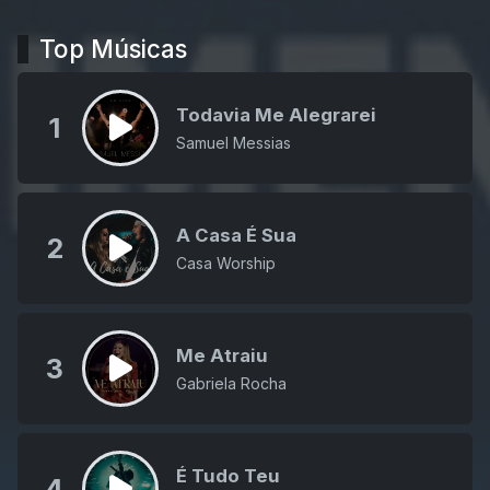
Top Músicas
Todavia Me Alegrarei
1
Samuel Messias
A Casa É Sua
2
Casa Worship
Me Atraiu
3
Gabriela Rocha
É Tudo Teu
4